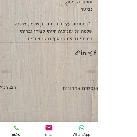
ומתוך הדממה, 
נביטה
 *בתמונות עץ חבר, זית ירושלמי, ששנה 
שלמה על עונותיה חייתי לצידו ובהיתי 
ובהיתי ובהיתי. בסוף נבטו ציורים 
פוסטים אחרונים
הצג הכול
WhatsApp
Email
טלפון