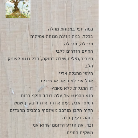
כמה יופי במנוחת מחלה
בכלל, כמה מזינה מנוחה אמיתית
תני לה, תני לה
החיים חודרים ללבי 
חיוכים,מילים,שירה רחוקה, הכל נוגע לעומק 
הלב
היופי מתגלה אליי 
אבל אני לא רואה אקטיבית
זו התגלות ללא מאמץ
רגע מהפנט של עלה בודד חולף ברוח
רסיסי אבק נעים א ח ד א ח ד בקרן שמש
הקיר הלבן מורכב מאינסוף כוכבים מרצדים
בוהה בעיין רכה
וכך, את הזרע הדומם שהוא אני 
משקים החיים