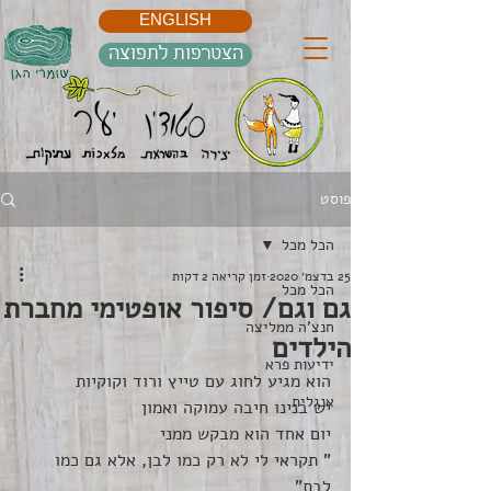
ENGLISH
הצטרפות לתפוצה
פוסט
הכל מכל
25 בדצמ׳ 2020
זמן קריאה 2 דקות
הכל מכל
גם וגם/ סיפור אופטימי מחברת
חנצ'ה ממליצה
הילדים
ידיעות פרא
הוא מגיע לחוג עם טייץ ורוד וקוקיות
אנגלית
יש בנינו חיבה עמוקה ואמון
יום אחד הוא מבקש ממני
" תקראי לי לא רק כמו לבן, אלא גם כמו 
לבת"