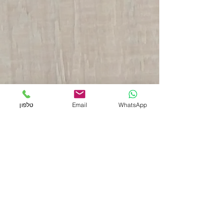
WhatsApp
Email
טלפון