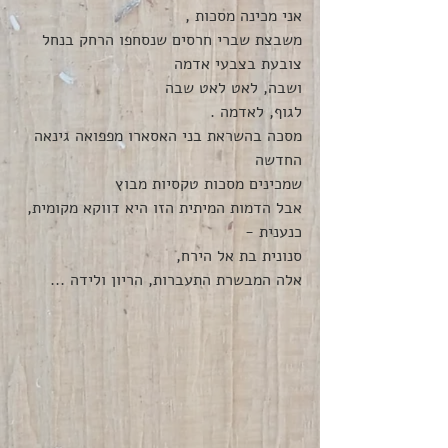
אני מכינה מסכות , 
משבצת שברי חרסים שנסחפו הרחק בנחל
צובעת בצבעי אדמה
ושבה, לאט לאט שבה
לגוף, לאדמה .
מסכה בהשראת בני האסארו מפפואה גינאה 
החדשה
שמכינים מסכות טקסיות מבוץ
אבל הדמות המיתית הזו היא דווקא מקומית, 
כנענית -
סנונית בת אל הירח, 
אלה המבשרת התעברות, הריון ולידה ...