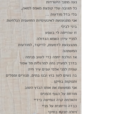
נעה מתוך הישרדות 
כל תגובה שלי קופצת מאפס למאה, 
בלי בדל מודעות ...
אני מתגעגעת לאינטימיות החושנית הנלחשת 
ביני לביני 
זו שהייתה לי בשפע 
לפניי עידן האמא הגדולה
מתגעגעת לדמעות, לריקוד, למודעות 
המשתהה
אז הולכת יחפה כדי לשוּב פנימה .
בדרך למעיין נחה למרגלות תל אסור 
שהיה לפני אלפי שנים עיר חיה
בה נשים לשו בוץ ובנו בתים, תנורים ופסלים 
ותנוקות בחיקן .
אני ממששת את אותו הבוץ הטוב 
מורחת על הגוף והפנים
והאדמה קרה וגמישה בידיי 
כבדה וריחנית על פניי
ויוּלה יונקת בחיקי .