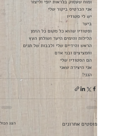
ומוח שעסוק בלראות יופי וליצור 
אני הכרטיס ביקור שלי
יש לי סטודיו 
ביער
וסטודיו שהוא כל מקום כל הזמן
הלילות והימים היער ושולחן העץ
הראש והידיים שלי ולבבות של תנים 
וחמציצים ובני אדם
הם הסטודיו שלי
אני היצירה שאני
הנני!
פוסטים אחרונים
הצג הכול