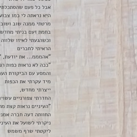
אבל כל פעם שהסתכלתי
היא נראתה לי כמו צבוע
מרטתי ממנה שוב ושוב 
בחמת זעם בניתי מחדש 
וכשהגעתי לאיזו שלווה
הראיתי לחברים
"אהמממ... את יודעת, 
"ככה לא נראות כפות רג
והמסע עם הביקורת העמ
מיד עקרתי את הכפות
ייצרתי מחדש, 
החדרתי צפורניים עשויו
"העיניים נראות קצת מת
החוותה דעה חברה אמני
ניקרתי לשועל את העיני
ליקטתי שרף משמש