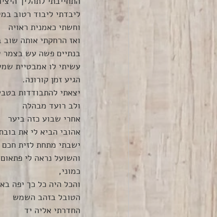
התחייבתי לתהליך היצי
ליבדתי ליבוד רטוב במי
וחשתי כאמנית ראויה
ואז הרחקתי אותה שוב ב
בנתיים פשה עש בצמר ש
עשיתי לו אמבטיית שמש 
הגיע זמן קורונה.
יצאתי להתבודדות בטבע 
ולב רועד מבהלה
אחרי שבוע כזה ביער
אהובי הביא לי את בוב
ישבתי מתחת לזית חכם ו
והשועל נראה לי פתאום 
כמוני,
והכל היה כל כך יפה בא
הטובל בזהב השמש
החדרתי אליה יד