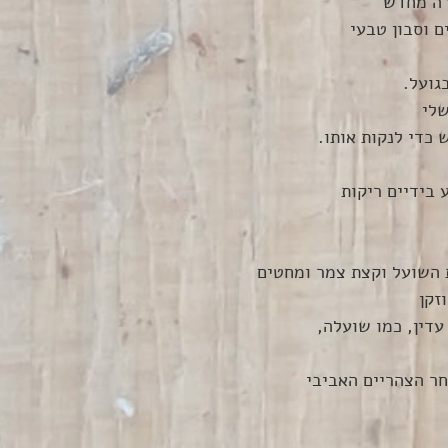
רה מחדש 
ם וסבון טבעי
גועל.
לי
כדי לנקות אותו.
בידיים ריקות
ת השועל וקצת צמר ומחטים
זקן
עדין, כמו שועלה, 
חר הצהריים האביבי