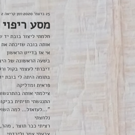
25 בדצמ׳ 2020
זמן קריאה 2 דקות
מסע ריפוי 
חלמתי ליצור בובת יד ש
אותה בובה שזיכתה את א
אי אז בדייט הראשון
בשעה הראשונה של היצי
דיברתי לעצמי בקול ורק
בתומה היתה לי בובת יד
פראית ומדליקה
צילמתי אותה בהתרגשות 
התנגשתי חזיתית בביקו
"...לעזאזל… למה השועל
נלחצתי
רציתי כבר תוצר , מהר,
צבעתי צמר וליבדתי