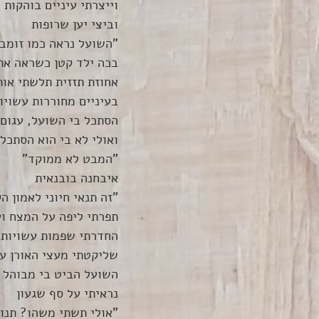
וייצרתי עיניים בוהקות
וביצי יען שרופות
"השועל נראה כמו זומבי
בכה ילד קטן כשראה את
אחוזת תזזית תלשתי אותן
בעיניים מחוררות עשויו
הסתכל בי השועל, עגום
ואולי לא בי הוא הסתכל
"המבט לא ממוקד"
איבחנה בובנאית 
"זה תנאי חיוני לאמון ה
תפרתי ליפה על המצח וע
החדרתי שפמות עשויות ש
שליקטתי מעצי האורן ע
השועל הביט בי מבוהל
נראיתי על סף שגעון
"אולי תשתי משהו? תנוח