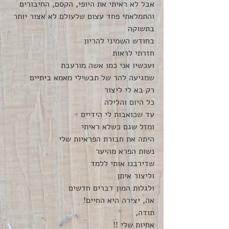
אבל לא ראיתי את היופי, הקסם, החיבורים
והתמלאתי פחד עצום שלעולם לא אצור יותר 
בתשוקה
בחודש השמיני להריון 
חזרתי לראות 
ועכשיו אני כמו אשה מורעבת 
שמגיעה להר של תבשילי מאמא ביתיים
רק בא לי ליצור 
כל היום והלילה 
עד שכואבות לי הידיים
ומזל שגם כשלא ראיתי
היתה את חבורת הפראיות שלי
נשות הפרא מהיער
שדירבנו אותי ללמד 
וליצור איתן
ולגלות המון דברים חדשים
אה, יצירה היא החיים!
תודה, 
אחיות שלי !!