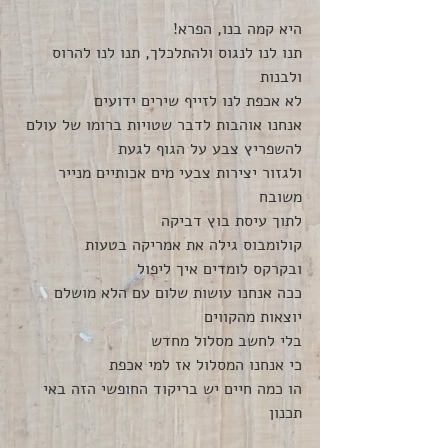
היא קמה בנו, הפרא!
תנו לנו לנגוס ולהתלכלך, תנו לנו להרוס 
ולבנות
לא אכפת לנו לזייף שירים ידועים
אנחנו אוהבות לדבר שטויות ברומו של עולם
להשפריץ צבע על הגוף לגעת
ולגזור יצירות צבעי מים אכותיים מנייר 
משובח 
לתוך עיסת בוץ דביקה
קולומבוס גילה את אמריקה בטעות
ובקרקס לומדים איך ליפול
ככה אנחנו עושות שלום עם הלא מושלם 
יוצאות מהקווים
בלי לחשב מסלול מחדש
כי אנחנו המסלול אז למי אכפת
הו כמה חיים יש בריקוד החופשי הזה באי 
תכנון