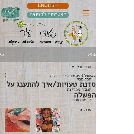
ENGLISH
הצטרפות לתפוצה
פוסט
הכל מכל
2 בספט׳ 2018
זמן קריאה 1 דקות
הכל מכל
סדנת טעויות/איך להתענג על
חנצ'ה ממליצה
הפשלה
ידיעות פרא
אנגלית