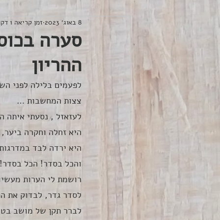
8 באוג׳ 2023
זמן קריאה 1 דקות
סערה בכוס
ההריון
לפעמים בלילה לפני השי
צצות המחשבות …
לעזאזל , נסעתי איתה ה
היא זחלה וחקרה ביער, ו
היא ירדה לבד במדרגות 
והכל בסדר! הכל בסדר! 
רושמת לי הערות מעשיוֹת
לסדר גדר, לבדוק את הפ
לברר תקן של מושב בטי