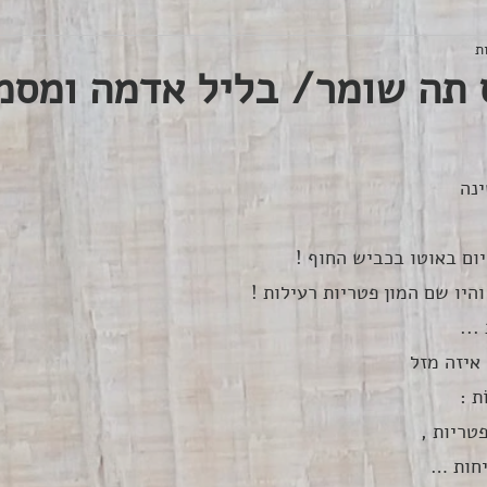
 תה שומר/ בליל אדמה ומסמ
נה 
יום באוטו בכביש החוף !
היו שם המון פטריות רעילות !
...
איזה מזל
 : 
טריות , 
חות …