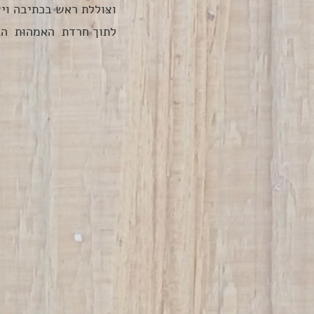
וצוללת ראש בכתיבה ויצ
לתוך חרדת  האמהוּת  ה