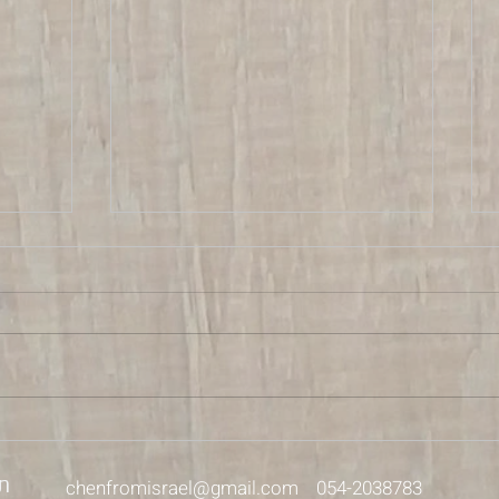
ספינת-אם
על הח
chenfromisrael@gmail.com
054-2038783
ת