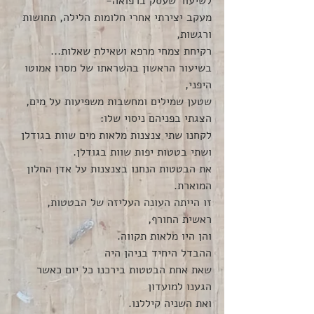
לשיעור שעסק ברפואה-
מעקב יצירתי אחרי חלומות הלילה, תחושות 
ורגשות, 
רקיחת צמחי מרפא ושאילת שאלות...
בשיעור הראשון בהשראתו של מסרו אמוטו 
היפני, 
שטען שמילים ומחשבות משפיעות על מים,
הצגתי בפניהם ניסוי שלו:
לקחנו שתי צנצנות מלאות מים שוות בגודלן
ושתי בטטות יפות שוות בגודלן.
את הבטטות הנחנו בצנצנות על אדן החלון 
המוארת.
זו הייתה העונה העליזה של הבטטות, 
ראשית החורף,
והן היו מלאות תקווה.
ההבדל היחיד בניהן היה
שאת אחת הבטטות בירכנו כל יום כאשר 
הגענו למועדון
ואת השניה קיללנו.