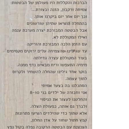
הברכות והקללות היו מעולמן של הבטטות:
צמיחה ורקבון, הזנה ובצורת...
וכך יום אחר יום ביקרנו אותן.
בהתחלה הוציאו שתיהן שורשונים
אבל הבטטה המבורכת יצרה מערכת ענפה 
ואילו המקוללת לא.
עם הזמן הלכה המבורכת והוריקה
עד שגילינו שהצמיחה עלים ירוקים מקסימים
בעוד המקוללת עצרה גדילתה 
מימיה התעפשו וריח מבאיש נדף ממנה.
בוקר אחד גילינו שהחלה להשחיר ולקרוס 
לתוך עצמה.
הסתכלנו בה בצער אמיתי
אני וחבורה של ילדים בני 8-10
והחלטנו לעצור את הניסוי
ולברך גם אותה, כפעולת הצלה.
אלא שתוך כדי שהילדים הציעו פתרונות
קפץ חתול שחור על אדן החלון, 
הצנצנת עם הבטטה הרקובה נפלה בקול נפץ