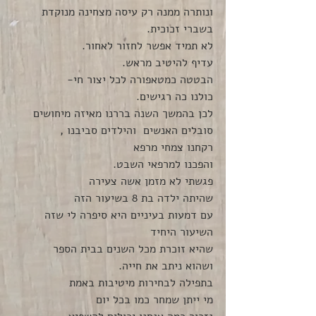
ונותרה ממנה רק עיסה מצחינה מנוקדת 
בשברי זכוכית.
לא תמיד אפשר לחזור לאחור.
עדיף להיטיב מראש.
הבטטה כמטאפורה לכל יצור חי-
כולנו כה רגישים.
לכן בהמשך השנה בררנו מאיזה מיחושים 
סובלים האנשים  והילדים סביבנו ,
רקחנו צמחי מרפא
והפכנו למרפאי השבט.
פגשתי לא מזמן אשה צעירה 
שהיתה ילדה בת 8 בשיעור הזה
עם דמעות בעיניים היא סיפרה לי שזה 
השיעור היחיד
שהיא זוכרת מכל השנים בבית הספר
ושהוא ניתב את חייה.
בתפילה לבחירות מיטיבות באמת
מי ייתן שמחר כמו בכל יום