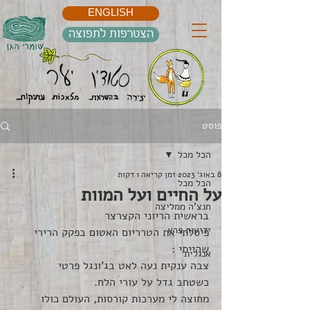
ENGLISH
הצטרפות לתפוצה
פוסט
הכל מכל
8 באוג׳ 2023
זמן קריאה 1 דקות
הכל מכל
על החיים ועל המוות
חנצ'ה ממליצה
בראשית הריוני הקצרצר
ידיעות פרא
פיסלתי את הטרריום האטום בפקק הרירי 
שהייתי :
אנגלית
צבה ענקית נעה לאט בג'ונגל פרטי
כשטחב גדל על עורי הלח.
מחוצה לי מערכות קורסות, העולם כולו 