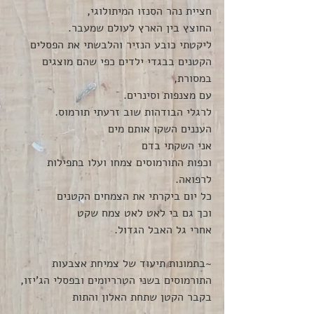
חציית נהר הסנזו המיתולוגי,
החוצץ בין הארץ לעולם שמעבר.
ליקטתי כובע הנזיר והלבשתי את הפסלים 
הקטנים בבגדי ילדים כפי שהם מוצגים 
במסורת,
עם מצנפות וסינרים.
לרגלי הבודהות שוב זרעתי תורמוס.
העננים השקו אותם מים
אני השקתי בדם
וכפות התורמוסים צמחו ועלו בתפילות 
לרפואה.
כל יום ביקרתי את הצמחים הקטנים
וכך גם בי לאט לאט צמח שקט  
אחרי גל האבל הגדול.
~בתמונות תיעוד של צמיחת אצבעות 
התורמוסים בשני הטרריומים ובפסלי הג'יזו, 
בקבר הקטן שתחת האלון והתות