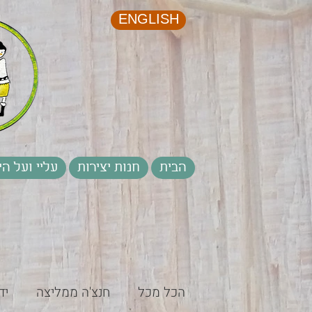
ENGLISH
הבית
חנות יצירות
עליי ועל הי
הכל מכל
חנצ'ה ממליצה
יד