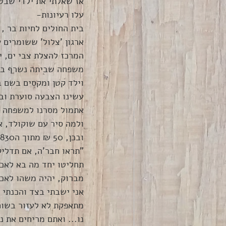
אז שאלתי את ילדי שבט 
עלו רעיונות- 
בית החולים לחיות בר , 
ארגון 'צלול' ששומרים ע
המרכז להצלת צבי ים, יל
משפחה שביתה נשרף במב
וילד קטן ומקסים בשם ב
עשינו הצבעה סוערת ובא
אתמול מסרנו למשפחה א
ולמה סיר עם שוקולד, א
ובכן, 50 ₪ מתוך ה830 ₪ נתתי לילדים. 
"תראו חבר'ה, אם תדליק
תחליטו יחד מה בא לאכו
מברוק, יהיה משהו לאכול
אני ישבתי בצד והכנתי 
מתאפקת לא לעזור בשום
נו... ואתם מריחים את 