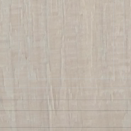
ספינת-אם
על הח