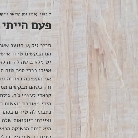
7 באוג׳ 2019
זמן קריאה 1 דקות
פעם הייתי 
סביב גיל 14 הנוער שאני פוגשת מתחילים לשתף אותי במחקרם סביב נטיות מיניות.
הם מבקשים שיחה אישית
יש מלא בושה להיות לא 
אפילו בבתי ספר שזה הכ
אני מקשיבה באהדה וזו 
ורק כשהם מבקשים ממני
קראתי לעצמי ג'ק, גילח
היתי מאוהבת נואשות ב
כתבתי לה שירים בסתר 
וציירתי דיוקנאות שלה
היא היתה הנשיקה הראש
שנים הרגשתי נער בכלל