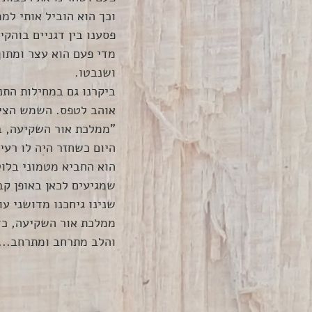
וכך הוא הוביל אותי למ
פסענו בין דגניים בוהק
מדי פעם הוא עצר ומתוך
ושנבטו. 
ביקרנו גם במחילות התנ
אוהב לטפס. השמש הציפ
"ממלכת אור השקיעה, ב
היום כשחזר היה לו רעיו
הוא החביא מטמוני בלוט
שמגיעים לכאן באופן קב
שנינו גיחכנו מדושני ע
ממלכת אור השקיעה, כד
והלב מתרחב ומתרחב... 