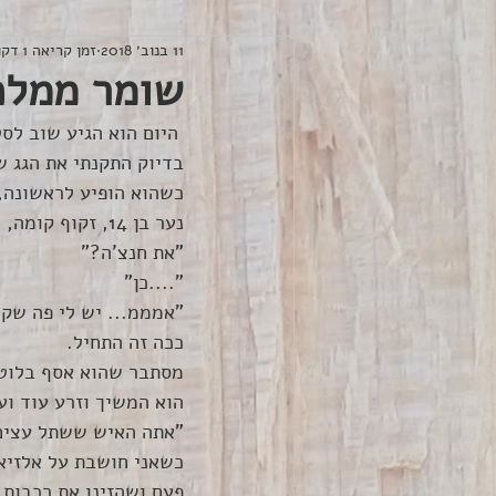
11 בנוב׳ 2018
זמן קריאה 1 דקות
שומר ממלכ
 היום הוא הגיע שוב לסטודיער- שומר ממלכת בלוטליה. 
בדיוק התקנתי את הגג 
כשהוא הופיע לראשונה, 
נער בן 14, זקוף קומה, רכוב על אפניים בדרך חזרה מהתיכון.
"את חנצ'ה?"
"....כן"
"אמממ... יש לי פה שק 
ככה זה התחיל. 
מסתבר שהוא אסף בלוטים
הוא המשיך וזרע עוד וע
"אתה האיש ששתל עצים!
כשאני חושבת על אלזיאר
פעם ושהזינו את רכבות 