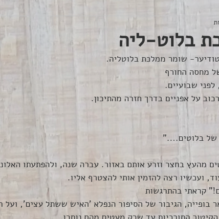
ת בלוט-ליה
של מחסה החורף
לפני שבועיים.
של בלוטים...."
 מהעץ בחצר וזרע אותם באזור. עברה שנה, ולהפתעתו האלונים
וד, ועכשיו רצה להזמין אותי להצטרף אליו.
" קראתי בהתרגשות 
 בופייה, הגיבור של הסיפור הנפלא 'האיש ששתל עצים', ועל הא
הקיטור התורכיות עד שרק מעטים מהם נותרו.