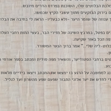
מלכת הבלוטים שלו, השוכנת בפרדס הדרים מיובש. 
ים בירוק הבוקעים מתוך עשבי הקיץ שכמשו.
 ענווה של שומר היער -ולא כבעליו- הראה לי בחיבה את הבלו
ים בפטל, במרבץ השינה של חזירי הבר, בעצי התות רחבי העלוו
ה הכל באור שקיעה.
לוט-ליה שלי.." אמר ברוך הנער המשורר.
ן.
ים ברחבי הסטודיער, והשאיר מפה סודית ומכתב בספר אורחי ה
וע. 
ונג למחשבה על הרגע בו ימצאו את המכתב ויצאו בידיים מלאות 
י לחדש את יער אלוני התבור שפעם שפע מהשרון ועד לגליל.