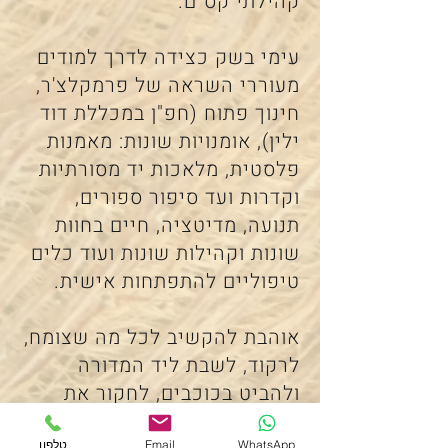
קהילתי קס"ם.
עימי בשק כצידה לדרך למודים
מעוררי השראה של פרמקלצ'ר,
חינוך פתוח (חפ"ן במכללת דוד
ילין), אומנויות שונות: מאמנות
פלסטית, מלאכות יד מסורתיות
וקדרות ועד סיפור ספורים,
תנועה, מדיטציה, חיים בחוות
שונות וקהילות שונות ועוד כלים
טיפוליים להתפתחות אישית.
אוהבת להקשיב לכל מה שצומח,
לרקוד, לשבת ליד המדורה
ולהביט בכוכבים, לחקור את
החיים, ללמוד ולאהוב. מבקשת
WhatsApp
Email
טלפון