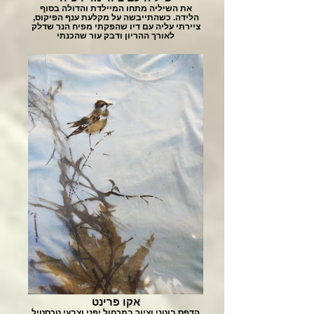
את השיליה מתחו המיילדת והדולה בסוף
הלידה. כשהתייבשה על מקלעת ענף הפיקוס,
ציירתי עליה עם דיו שהפקתי מפיח הנר שדלק
לאורך ההריון ודבק עור שהכנתי
אקו פרינט
הדפס בוטני וציור במכחול יפני וצבעי טכסטיל