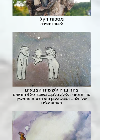
מסכות דקל
ליבוד ותפירה
ציור בדיו לששית הצבעים
סדרת ציורי הלילה הלבן... משבר גיל 4 חודשים
של יולה... הצבע הלבן הוא חרסית מהמעיין
האהוב עלינו