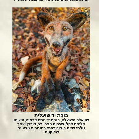
בובת יד שועלית
שוואלה השועלה, בובת יד נוסח קרמיט, עשויה
קליפת דקל, שערות חזירי בר, דורבן וצמר
גולמי שאת רובו צבעתי בחומרים טבעיים
שליקטתי