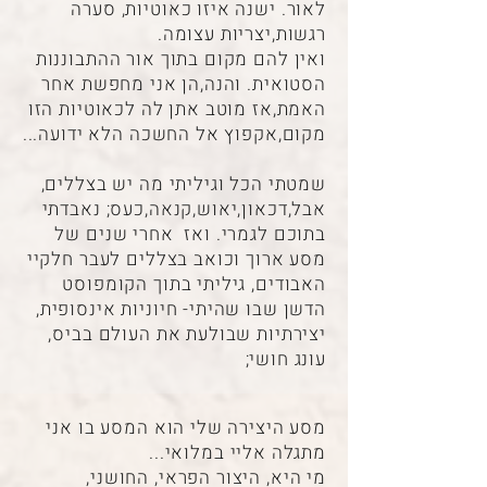
לאור. ישנה איזו כאוטיות, סערה
רגשות,יצריות עצומה.
ואין להם מקום בתוך אור ההתבוננות
הסטואית. והנה,הן אני מחפשת אחר
האמת,אז מוטב אתן לה לכאוטיות הזו
מקום,אקפוץ אל החשכה הלא ידועה...
שמטתי הכל וגיליתי מה יש בצללים,
אבל,דכאון,יאוש,קנאה,כעס; נאבדתי
בתוכם לגמרי. ואז אחרי שנים של
מסע ארוך וכואב בצללים לעבר חלקיי
האבודים, גיליתי בתוך הקומפוסט
הדשן שבו שהיתי- חיוניות אינסופית,
יצירתיות שבולעת את העולם בביס,
עונג חושי;
מסע היצירה שלי הוא המסע בו אני
מתגלה אליי במלואי...
מי היא, היצור הפראי, החושני,