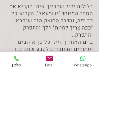
בלילות יתיר שהדריך איתי הקריא את
הספר המיוחד "ישמעאל", הקריא כל
כך יפה, והדבר המוצק הזה שנקרא
"ככה צריך לחיות" הלך והתפרק
והתפרק...
ביום האחרון היינו כל כך אוהבים
ופתוחים ומחוברים לטבע שסביבנו
ובנו,כולנו,גם המדריכים... כבר לא
הרגשתי כאילו אני המדריכה
WhatsApp
Email
טלפון
שמחזיקה הכל,חזרתי לגודל הטבעי
שלי, כשאני נאמנה מאד למה שאני
באמת רוצה ובוחרת לעשות. וכולנו
החזקנו יחד את טובתו של השבט...
זה הכי פשוט שיש,הא? אבל ההכי
פשוט הזה מסדר לי משהו במוח
ופתאום יש בי נחת. פתאום אני שייכת
לעולם הזה, מורכבת מאותם החומרים