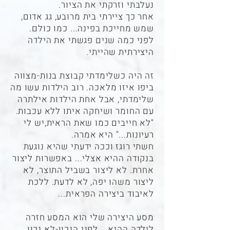
נעלבתי וזרקתי את הציור.
אחר כך ציירתי בית מרובע, גג אדום,
שמש מחייכת בפינה... כמו כולם.
לפני כמה שנים פגשתי את הילדה
היצירתית שהייתי.
זה היה כשלימדתי קבוצת בנות-מצווה
ביפו איזו מלאכה. רוב הילדות עשו מה
שלימדתי, אבל אחת הילדות אילתרה
עם החומר ושיחקה איתו ללא עכבות.
"לא חייבים כמו שאת הראית,יש לי
רעיונות..." היא אמרה.
חשתי רוגז וככה ידעתי שהיא נוגעת
בנקודה ההיא אצלי... באפשרות ליצור
אחרת. לא ליצור בשביל התוצר, לא
ליצור משהו יפה, לא לדעת. ללכת
לאיבוד ביצירה הפראית...
מסע היצירה שלי הוא המסע חזרה
לילדה ההיא... לפני הנכון-לא נכון