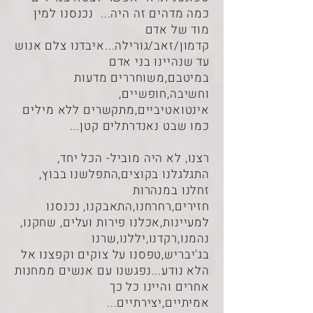
כמה מדהים זה היה... נכנסנו למין
מוד של אדם
קדמון/זאב/גורילה...איבדנו צלם אנוש
עד שנהיינו בני אדם
במיטבם,משוחררים מדעות
וחשיבה,חופשיים,
אינטואטיביים,מתקשרים ללא מילים
כמו שבט נאנדרתלים קטן...
רצנו, לא היה מוביל- הכל יחד,
התגלגלנו בקוצים,התפלשנו בבוץ,
זחלנו במנהרות
חזירים,רחרחנו,התאבקנו, נכנסנו
למעיינות,אכלנו פירות ועלים, שחקנו,
נהמנו,רקדנו,יללנו,שרנו
בג'יבריש,טפסנו על צוקים וקפצנו אל
הלא נודע...נפגשנו עם אנשים ממחנות
אחרים והיינו כל כך
אמיתיים,יצירתיים...