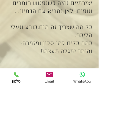
יצירתיים נהיה כשנפגוש חומרים
ונופים, לאן נמריא עם הדמיון...
כל מה שצריך זה מים,כובע ונעלי
הליכה.
כמה כלים כמו סכין ומזמרה-
והיתר יתגלה מעצמו!
לפרטים והזמנות השאירו פרטים כאן
WhatsApp
Email
טלפון