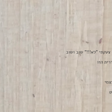
צעקתי "לא!!!" שוב ושוב
רית הזו
צמי
ט