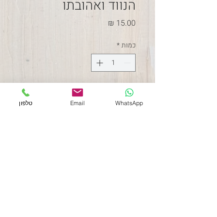
הנווד ואהובתו
מחיר
כמות
*
הוספה לסל
WhatsApp
Email
טלפון
ציור בצבעי מים על נייר 300 
גרם, גלויה בגודל 10*15 ס"מ
תקנון האתר
054-2038783
chenfromisrael@gmail.com