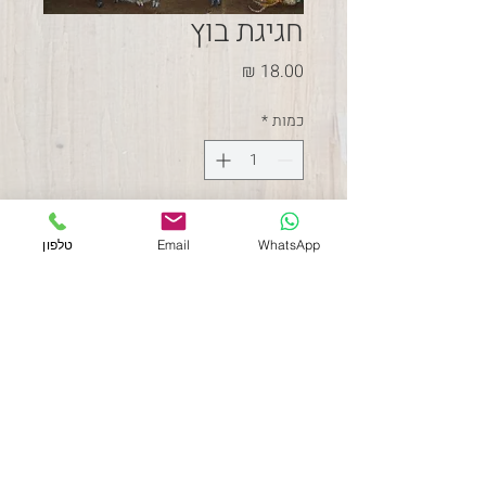
חגיגת בוץ
מחיר
כמות
*
הוספה לסל
WhatsApp
Email
טלפון
עלי חרוב וקזוארינה מבושלים 
במי חרצית, 15*15 ס"מ
תקנון האתר
054-2038783