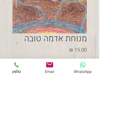
מנוחת אדמה טובה
מחיר
אזל מהמלאי
WhatsApp
Email
טלפון
ציור בצבעי מים על נייר 300 
גרם, גלויה בגודל 10*15 ס"מ
תקנון האתר
054-2038783