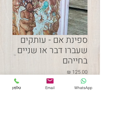
ספינת אם - עותקים
שעברו דבר או שניים
בחייהם
מחיר
WhatsApp
Email
טלפון
אזל מהמלאי
עותקים עם פגם קל בכריכה
(ראו תמונה)