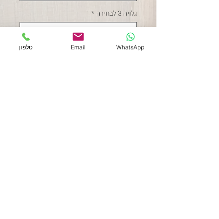
גלויה 3 לבחירה
*
WhatsApp
Email
טלפון
כמות
*
הוספה לסל
ציור בצבעי מים על נייר 300 
גרם, גלויות בגודל 10*15 ס"מ
תקנון האתר
054-2038783