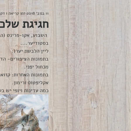
11 בנוב׳ 2018
זמן קריאה 1 דקות
חגיגת שלכ
 השבוע, אקו-פרינט (הדפס עלים בבישול)
בסטודיער.... 
ליין הלבשת יער(: 
בתמונות הציפורים- הדפ
מכחול יפני. 
בתמונות האחרות: קזואר
אקליפטוס ורימון.
כמה עדינות ויופי יש בע