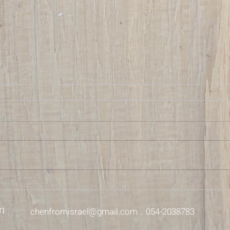
ספינת-אם
על הח
chenfromisrael@gmail.com
054-2038783
ת